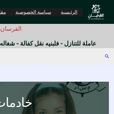
خطي
لى
الرئيسية
سياسة الخصوصية
مقال
لمحتوى
الفرسان -
عاملة للتنازل - فلبنيه نقل كفالة - شغاله
البحث
خادمات