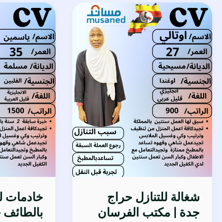
شغالة
خادمات
للتنازل
للتنازل
حراج
بالطائف
جدة
–
|
أفضل
مكتب
عروض
الفرسان
نقل
للاستقدام
الكفالة
0548906430
وخدمات
الاستقدام
شغالة للتنازل حراج
خادمات لل
جدة | مكتب الفرسان
بالطائف 