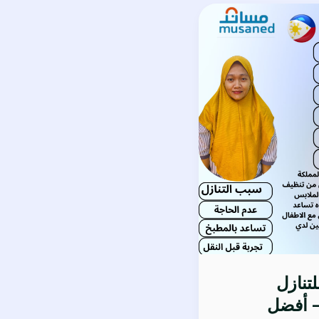
تنازل
– أفضل