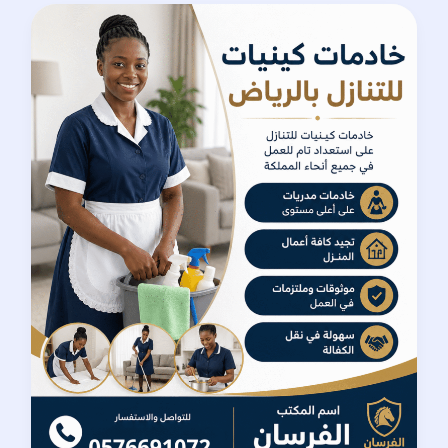
خادمات
كينيات
للتنازل
بالرياض
|
دليل
شامل
لاختيار
العاملة
المناسبة
ونقل
الكفالة