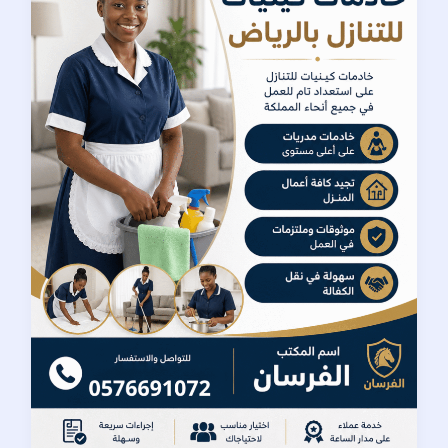
للتنازل
بالرياض
|
دليل
شامل
لاختيار
العاملة
المناسبة
ونقل
الكفالة