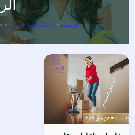
الر
الرئيسية
خادمات لتنازل الرياض
خط
خادمات
للتنازل
ونقل
الكفالة
–
خدمة
مضمونة
من
مكتب
الفرسان