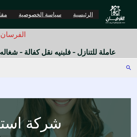
خطي
لى
الرئيسية
سياسة الخصوصية
مقال
لمحتوى
الفرسان -
عاملة للتنازل - فلبنيه نقل كفالة - شغاله
البحث
شركة استق