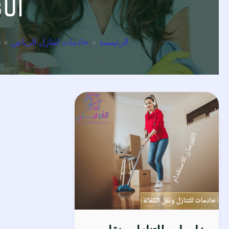
الأ
الرئيسية
خادمات لتنازل الرياض
ش
خادمات
للتنازل
ونقل
الكفالة
–
خدمة
مضمونة
من
مكتب
الفرسان