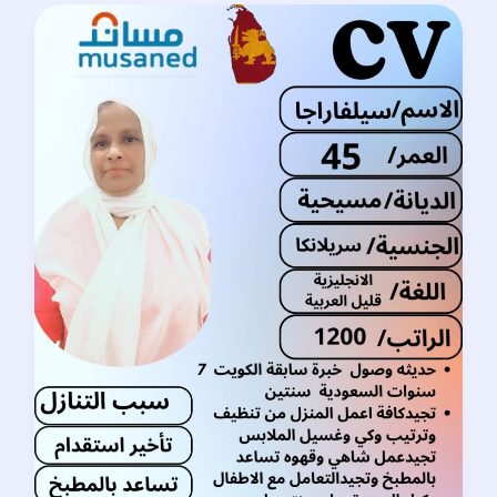
افضل
خادمات
للتنازل
الدمام:
دليلك
الشامل
للاختيار
الآمن
والمناسب