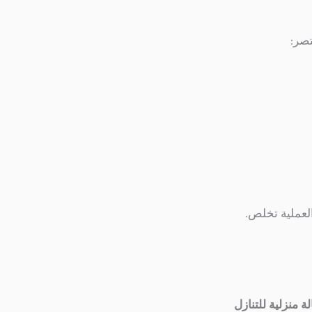
صر:
لعملية تخلص.
ة منزلية للتنازل