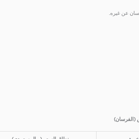
سان عن غيره.
 (الفرسان)
خبرة
نطاق السعر (ريال سعودي)